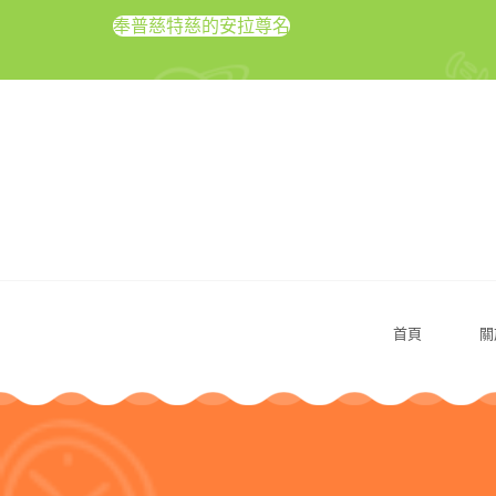
奉普慈特慈的安拉尊名
首頁
關