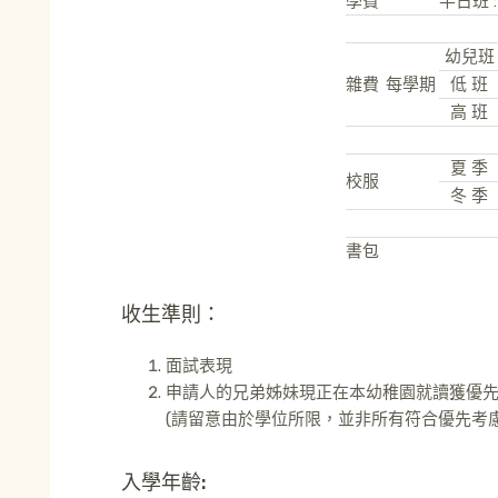
學費
半日班 :
幼兒班
雜費
每學期
低 班
高 班
夏 季
校服
冬 季
書包
收生準則：
面試表現
申請人的兄弟姊妹現正在本幼稚園就讀獲優
(請留意由於學位所限，並非所有符合優先考
入學年齡: