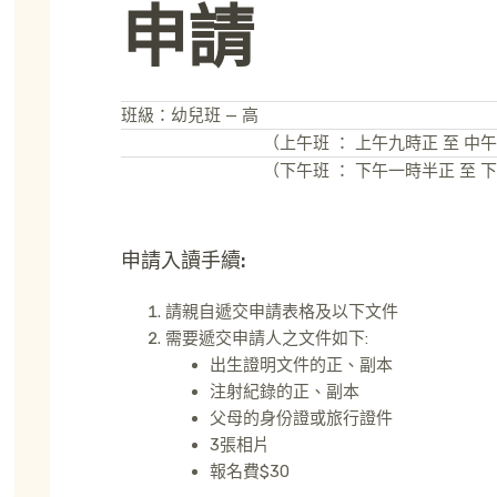
申請
班級：幼兒班 — 高
（上午班 ： 上午九時正 至 中
（下午班 ： 下午一時半正 至 
申請入讀手續:
請親自遞交申請表格及以下文件
需要遞交申請人之文件如下:
出生證明文件的正、副本
注射紀錄的正、副本
父母的身份證或旅行證件
3張相片
報名費$30