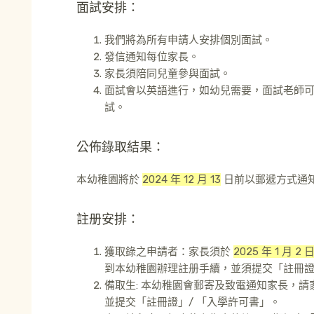
面試安排：
我們將為所有申請人安排個別面試。
發信通知每位家長。
家長須陪同兒童參與面試。
面試會以英語進行，如幼兒需要，面試老師
試。
公佈錄取結果：
本幼稚園將於
2024 年 12 月 13
日前以郵遞方式通
註册安排：
獲取錄之申請者：家長須於
2025 年 1 月 2 
到本幼稚園辦理註册手續，並須提交「註冊證」
備取生
:
本幼稚園會郵寄及致電通知
家長
，請
並提交「註冊證」
/
「入學許可書」。