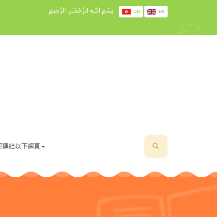
بِسْمِ اللَّـهِ الرَّحْمَـٰنِ الرَّحِيمِ
CH
EN
可連結以下網頁