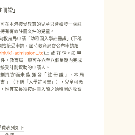
註冊證」
名可在本港接受教育的兒童只會獲發一張註
錄持有有效註冊文件的兒童。
為其子女向教育局申請「幼稚園入學註冊證」(下稱
9 月開始接受申請，屆時教育局會公布申請細
.hk/k1-admission_tc
)上 載 詳 情。如 申
及文件，教育局一般可在六至八個星期內完成
格接受計劃資助的申請人。
1而未 能 獲 發「 註 冊 證 」，本 局
 許 可 書 」（下稱「入學許可書」），兒童可憑
園，惟其家長須按註冊入讀之幼稚園的收費
之學費表列如下