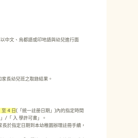
可以中文、烏都語或印地語與幼兒進行面
知家長幼兒班之取錄結果。
日 至 4 日
(「統一註册日期」)內的指定時間
/「 入 學許可書」。
家長於指定日期到本幼稚園辦理註冊手續，