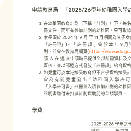
申請教育局 —「2025/26學年幼稚園入學
在幼稚園教育計劃（下稱「計劃」）下，每
冊文件，而所有參加計劃的幼稚園，只可取
家長須於 2024 年 9 月 至 11 月期間
「註冊證」)。「 註 冊 證 」會 於 本 年 
則，並會在教育局網頁(
https://www.edb.gov
請 人 在 遞 交申請時已提供全部所需資料
審核，並以郵遞方式發放「註冊證」給合資
如兒童可於本港接受教育但不合乎資格接受計劃資助
會 為 有 關 兒 童 發 出「 幼 稚 園 入 學
「入學許可書」註冊並入讀參加計劃的幼稚
證明書繳付未扣減計劃資助前的全額學費。
學費
2025-2026 學年