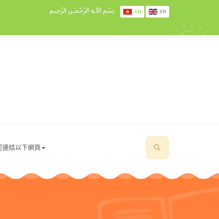
بِسْمِ اللَّـهِ الرَّحْمَـٰنِ الرَّحِيمِ
CH
EN
可連結以下網頁