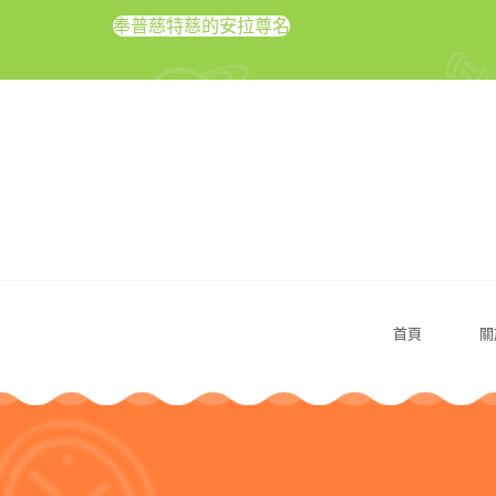
奉普慈特慈的安拉尊名
首頁
關